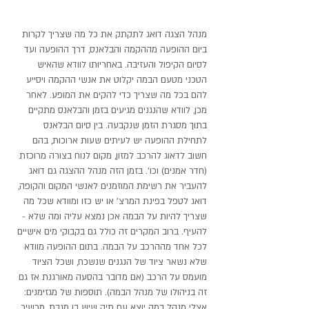
מנהל הצגה דואג לתקתק את כל מה שצריך לקרות
ביום ההופעה מההקמה והבלאנס, דרך ההופעה ועד
לסיום הקיפול והעזיבה. באחריותו לוודא שהאיש
הטכני מטעם הבמה יקלוט את אנשי ההקמה ויסייע
להם בכל מה שצריך כדי להקים את המופע. לאחר
מכן, לוודא שהנגנים מגיעים בזמן והבלאנס מתקיים
בתוך מסגרת הזמן שנקבעה. בין סיום הבלאנס
לתחילת ההופעה יש לעיתים שעות ארוכות, בהם
חשוב לדאוג להרכב למזון, מקום לנוח בצורה מרוכזת
(חדר אמנים) וכו'. בזמן הזה מנהל ההצגה גם דואג
להעביר את רשימת המוזמנים לאנשי המקום והקופה,
דואג לטפל בפינת המרצ' או יש כזו ומוודא שכל מה
שצריך להיות על הבמה אכן נמצא עליה ומה שלא -
להעיף. ברוב המקרים זה כולל גם בקבוקי מים אישיים
לכל אחד מההרכב על הבמה. בתום ההופעה מוודא
שלא נשאר ציוד של הנגנים שנשכח, ושכל הציוד
מועמס על הרכב (אם מדובר בהסעה מאורגנת אז גם
זה בניהולו של מנהל הבמה). תוספות של מגזימנים:
אצלי מנהל במה יוצא עם תיק שיש בו מגבת, מכשיר