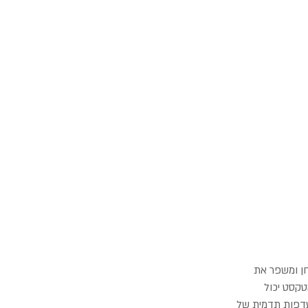
חן ומשפר את
טקסט יכול
עדפות תדמית של