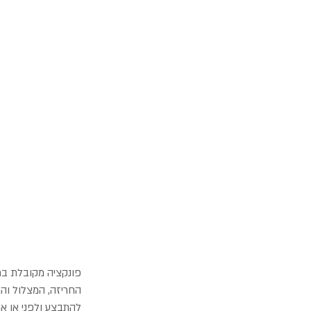
פונקציה מקובלת בת
החריזה, המצלול והמ
להתבצע ולפני או א