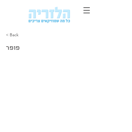
< Back
פופר