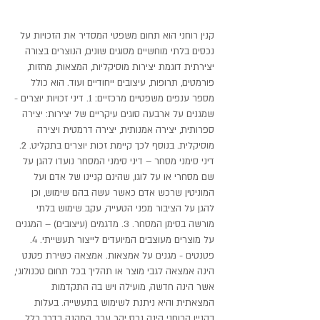
קנין רוחני הוא תחום משפטי המסדיר את הזכויות על
נכסים בלתי מוחשיים מסוגים שונים, הנוצרים בצורה
יצירתית דוגמת יצירות מוסיקליות, המצאות, מחזות,
פורמטים, תרופות, עיצובים ייחודיים ועוד. הוא כולל
מספר ענפים משפטיים מרכזיים: 1. דיני זכויות יוצרים -
שמגנים על ארבעה סוגים עיקריים של יצירות: יצירה
ספרותית, יצירה אמנותית, יצירה דרמטית ויצירה
מוסיקלית. בנוסף לכך קיימת זכות יוצרים בתקליט. 2.
דיני סימני מסחר – דיני סימני המסחר נועדו להגן על
שם מסחרי או על לוגו, שהינם קניינו של אדם ועל
המוניטין שרכש אדם כאשר עשה בהם שימוש, וכן
להגן על הציבור מפני הטעייה, עקב שימוש בלתי
מורשה בסימן המסחר. 3. מדגמים (עיצובים) – המגנים
על מוצרים מעוצבים המיועדים לייצור תעשייתי. 4.
פטנטים - מגנים על אמצאות. אמצאה כשירת פטנט
הינה אמצאה לגבי מוצר או תהליך בכל תחום טכנולוגי,
אשר הינה חדשה, מועילה ויש בה התקדמות
המצאתית והיא ניתנת לשימוש בתעשייה. בעלות
בקניין הרוחני הינה נכס יקר ערך, המקנה בדרך כלל