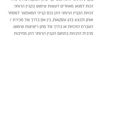
זכות למנוע מאחרים לעשות שימוש בקניין הרוחני.
זכויות הקניין הרוחני הינן נכס קנייני המאפשר למסחר
אותן ולבצע בהן עסקאות, בין אם בדרך של מכירת /
העברת הזכויות או בדרך של מתן רישיונות שימוש.
מרבית הזכויות בתחום הקניין הרוחני הינן מחייבות
הגשת בקשה לרישום, בחינה ורישום מסודר על ידי
רשם סימני המסחר, המדגמים והפטנטים. זכויות יוצרים
אינן מחייבות רישום במדינת ישראל וככל שיצירה
עומדת בדרישות החוק, תחול עליה הגנה גם במידה
ולא נרשמה.הבעלות בקניין הרוחני בדרך כלל מוגבלת
בזמן.
Previous
Next
-
תנאי השימוש
-
הצהרת נגישות
-
© 2025 כל הזכויות שמורות לנהדי (נדב) לזר
והלזריה