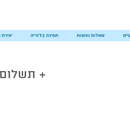
יים
שאלות נפוצות
תמיכה בלזריה
יצירת 
תשלום שוטף +