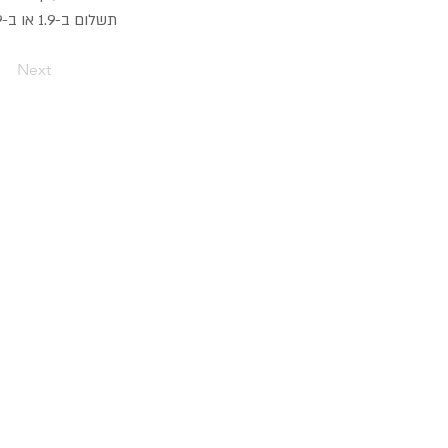
תשלום ב-1.9 או ב-30.9 יבוצע באותו היום שהוא ה-30.10.
Next