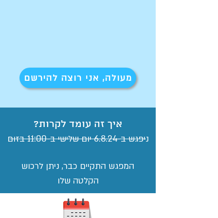
מעולה, אני רוצה להירשם
איך זה עומד לקרות?
ני
פגש ב-6
4 יום ש
.8.2
לישי ב-11:00 בזו
ם
המפגש התקיים כבר, נ
יתן לרכ
וש
הקלטה שלו